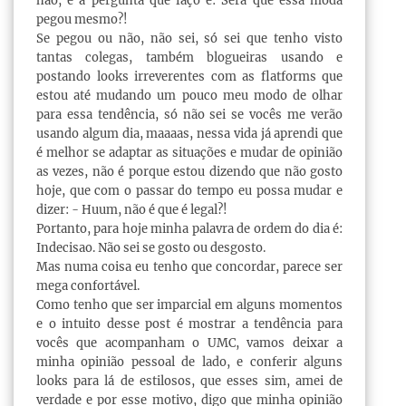
não, e a pergunta que faço é: Será que essa moda
pegou mesmo?!
Se pegou ou não, não sei, só sei que tenho visto
tantas colegas, também blogueiras usando e
postando looks irreverentes com as flatforms que
estou até mudando um pouco meu modo de olhar
para essa tendência, só não sei se vocês me verão
usando algum dia, maaaas, nessa vida já aprendi que
é melhor se adaptar as situações e mudar de opinião
as vezes, não é porque estou dizendo que não gosto
hoje, que com o passar do tempo eu possa mudar e
dizer: - Huum, não é que é legal?!
Portanto, para hoje minha palavra de ordem do dia é:
Indecisao. Não sei se gosto ou desgosto.
Mas numa coisa eu tenho que concordar, parece ser
mega confortável.
Como tenho que ser imparcial em alguns momentos
e o intuito desse post é mostrar a tendência para
vocês que acompanham o UMC, vamos deixar a
minha opinião pessoal de lado, e conferir alguns
looks para lá de estilosos, que esses sim, amei de
verdade e por esse motivo, digo que minha opinião