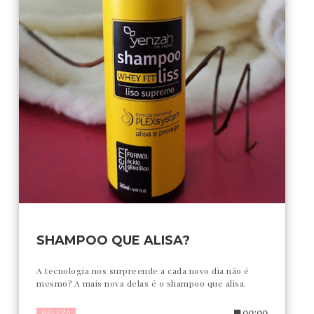
SHAMPOO QUE ALISA?
A tecnologia nos surpreende a cada novo dia não é
mesmo? A mais nova delas é o shampoo que alisa.
00:00
BELEZA