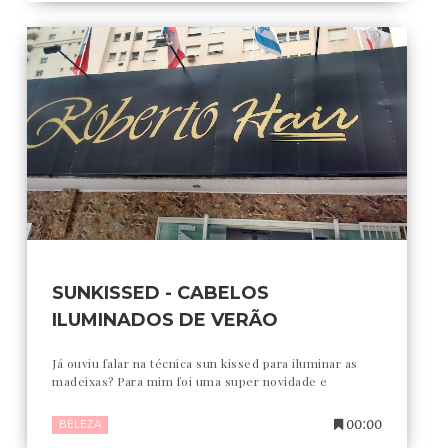
SUNKISSED - CABELOS
ILUMINADOS DE VERÃO
Já ouviu falar na técnica sun kissed para iluminar as
madeixas? Para mim foi uma super novidade e
00:00
BELEZA