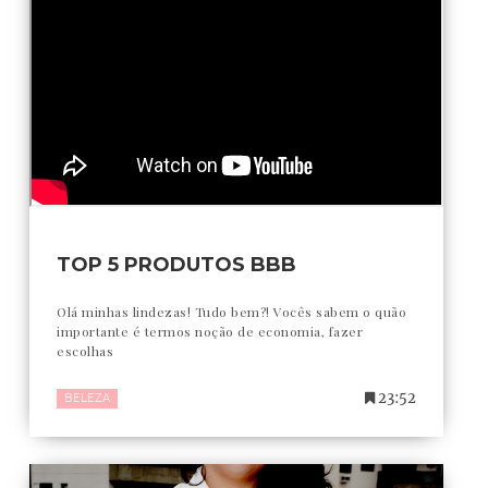
TOP 5 PRODUTOS BBB
Olá minhas lindezas! Tudo bem?! Vocês sabem o quão
importante é termos noção de economia, fazer
escolhas
23:52
BELEZA