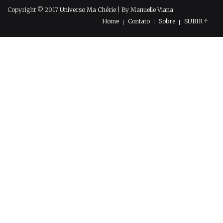
Copyright © 2017
Universo Ma Chérie
| By
Manuelle Viana
Home
Contato
Sobre
SUBIR ↑