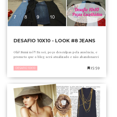
DESAFIO 10X10 - LOOK #8 JEANS
Olá! Sumi né?! Eu sei, peço desculpas pela ausência, e
prometo que o blog será atualizado e não abandonarei
15:59
DESAFIO 10X10