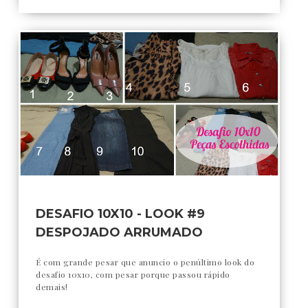
DESAFIO 10X10 - LOOK #9
DESPOJADO ARRUMADO
É com grande pesar que anuncio o penúltimo look do
desafio 10x10, com pesar porque passou rápido
demais!