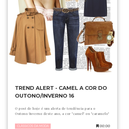
TREND ALERT - CAMEL A COR DO
OUTONO/INVERNO 16
O post de hoje é um alerta de tendência para o
Outono/Inverno deste ano, a cor "camel" ou "caramelo"
00:00
CLÁSSICOS DA MODA