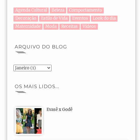
Agenda Cultural
Beleza
Comportamento
Decoração
Estilo de Vida
Eventos
Look do dia
Maternidade
Moda
Receitas
Vídeos
ARQUIVO DO BLOG
OS MAIS LIDOS...
Evasê x Godê