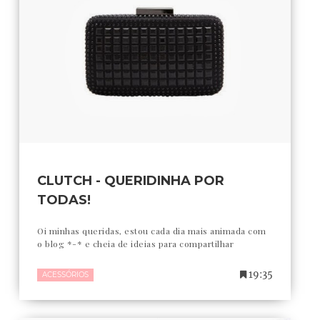
CLUTCH - QUERIDINHA POR
TODAS!
Oi minhas queridas, estou cada dia mais animada com
o blog *-* e cheia de ideias para compartilhar
19:35
ACESSÓRIOS