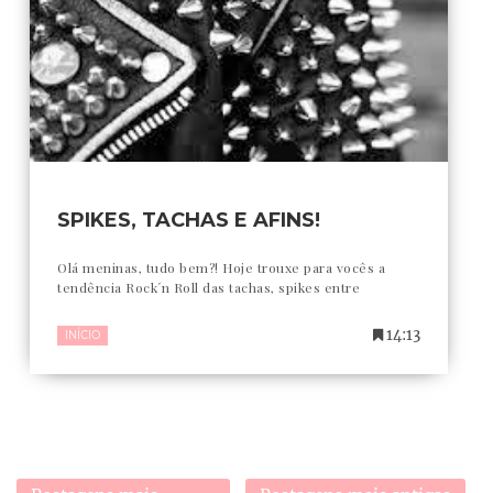
SPIKES, TACHAS E AFINS!
Olá meninas, tudo bem?! Hoje trouxe para vocês a
tendência Rock´n Roll das tachas, spikes entre
14:13
INÍCIO