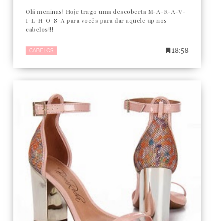
Olá meninas! Hoje trago uma descoberta M-A-R-A-V-
I-L-H-O-S-A para vocês para dar aquele up nos
cabelos!!!
18:58
CABELOS