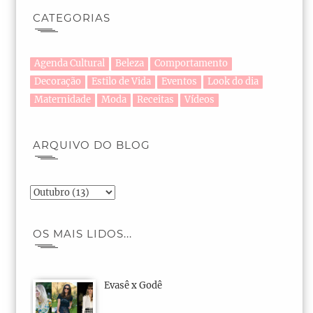
CATEGORIAS
Agenda Cultural
Beleza
Comportamento
Decoração
Estilo de Vida
Eventos
Look do dia
Maternidade
Moda
Receitas
Vídeos
ARQUIVO DO BLOG
OS MAIS LIDOS...
Evasê x Godê