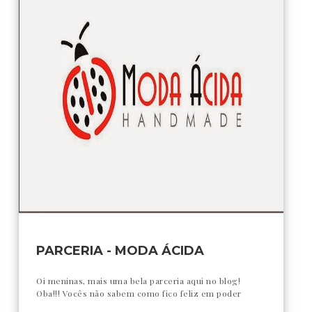
PARCERIA - MODA ÁCIDA
Oi meninas, mais uma bela parceria aqui no blog!
Oba!!! Vocês não sabem como fico feliz em poder