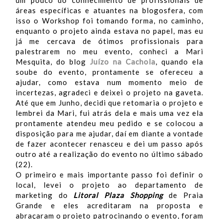
um pouco do conhecimento de profissionais de
áreas específicas e atuantes na blogosfera, com
isso o Workshop foi tomando forma, no caminho,
enquanto o projeto ainda estava no papel, mas eu
já me cercava de ótimos profissionais para
palestrarem no meu evento, conheci a Mari
Mesquita, do blog
Juízo na Cachola
, quando ela
soube do evento, prontamente se ofereceu a
ajudar, como estava num momento meio de
incertezas, agradeci e deixei o projeto na gaveta.
Até que em Junho, decidi que retomaria o projeto e
lembrei da Mari, fui atrás dela e mais uma vez ela
prontamente atendeu meu pedido e se colocou a
disposição para me ajudar, daí em diante a vontade
de fazer acontecer renasceu e dei um passo após
outro até a realização do evento no último sábado
(22).
O primeiro e mais importante passo foi definir o
local, levei o projeto ao departamento de
marketing do
Litoral Plaza Shopping
de Praia
Grande e eles acreditaram na proposta e
abraçaram o projeto patrocinando o evento, foram