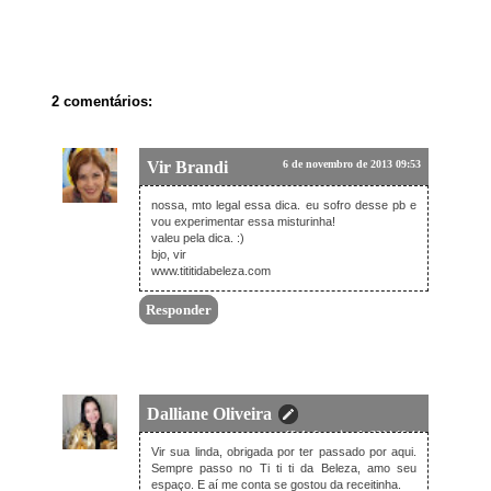
2 comentários:
Vir Brandi
6 de novembro de 2013 09:53
nossa, mto legal essa dica. eu sofro desse pb e
vou experimentar essa misturinha!
valeu pela dica. :)
bjo, vir
www.tititidabeleza.com
Responder
Dalliane Oliveira
18 de fevereiro de 2014 10:44
Vir sua linda, obrigada por ter passado por aqui.
Sempre passo no Ti ti ti da Beleza, amo seu
espaço. E aí me conta se gostou da receitinha.