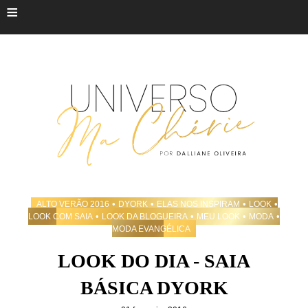
≡
•
•
•
•
ALTO VERÃO 2016
DYORK
ELAS NOS INSPIRAM
LOOK
•
•
•
•
LOOK COM SAIA
LOOK DA BLOGUEIRA
MEU LOOK
MODA
MODA EVANGÉLICA
LOOK DO DIA - SAIA
BÁSICA DYORK