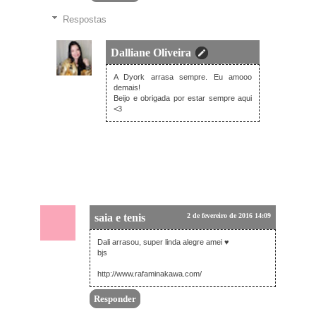
Respostas
Dalliane Oliveira
3 de fevereiro de 2016 20:48
A Dyork arrasa sempre. Eu amooo
demais!
Beijo e obrigada por estar sempre aqui
<3
saia e tenis
2 de fevereiro de 2016 14:09
Dali arrasou, super linda alegre amei ♥
bjs
http://www.rafaminakawa.com/
Responder