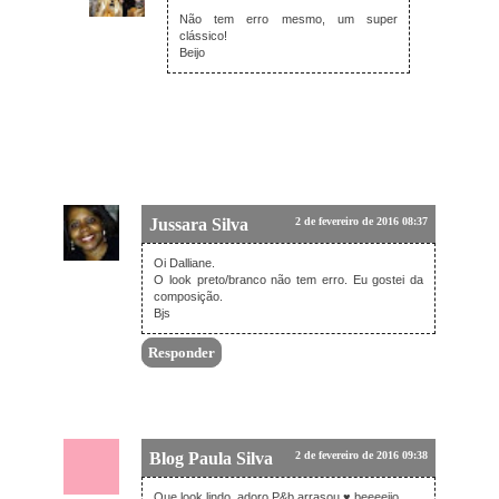
3 de fevereiro de 2016 20:45
Não tem erro mesmo, um super
clássico!
Beijo
Jussara Silva
2 de fevereiro de 2016 08:37
Oi Dalliane.
O look preto/branco não tem erro. Eu gostei da
composição.
Bjs
Responder
Blog Paula Silva
2 de fevereiro de 2016 09:38
Que look lindo, adoro P&b arrasou ♥ beeeeijo