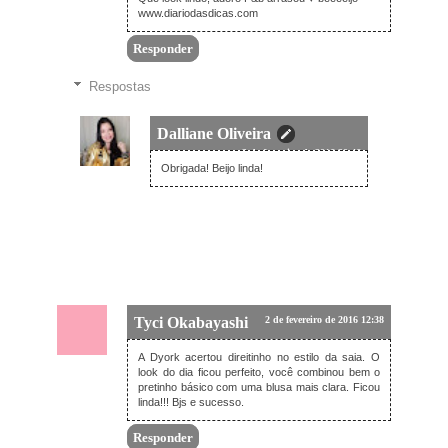
www.diariodasdicas.com
Responder
Respostas
Dalliane Oliveira
3 de fevereiro de 2016 20:46
Obrigada! Beijo linda!
Tyci Okabayashi
2 de fevereiro de 2016 12:38
A Dyork acertou direitinho no estilo da saia. O
look do dia ficou perfeito, você combinou bem o
pretinho básico com uma blusa mais clara. Ficou
linda!!! Bjs e sucesso.
Responder