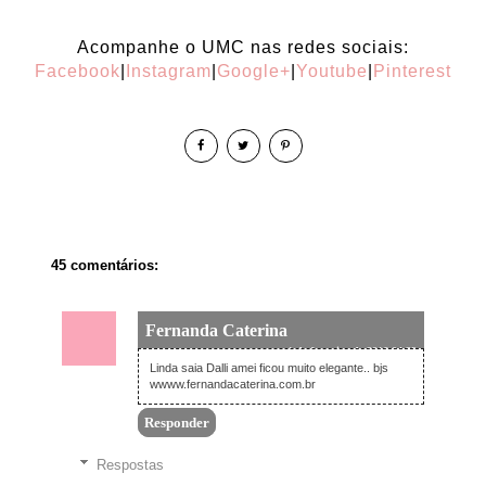
Acompanhe o UMC nas redes sociais:
Facebook
|
Instagram
|
Google+
|
Youtube
|
Pinterest
45 comentários:
Fernanda Caterina
1 de fevereiro de 2016 04:39
Linda saia Dalli amei ficou muito elegante.. bjs
wwww.fernandacaterina.com.br
Responder
Respostas