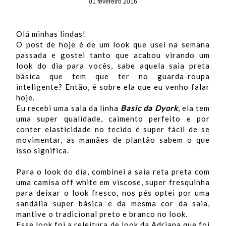
01 fevereiro 2016
Olá minhas lindas!
O post de hoje é de um look que usei na semana
passada e gostei tanto que acabou virando um
look do dia para vocês, sabe aquela saia preta
básica que tem que ter no guarda-roupa
inteligente? Então, é sobre ela que eu venho falar
hoje.
Eu recebi uma saia da linha
Basic da Dyork
, ela tem
uma super qualidade, caimento perfeito e por
conter elasticidade no tecido é super fácil de se
movimentar, as mamães de plantão sabem o que
isso significa.
Para o look do dia, combinei a saia reta preta com
uma camisa off white em viscose, super fresquinha
para deixar o look fresco, nos pés optei por uma
sandália super básica e da mesma cor da saia,
mantive o tradicional preto e branco no look.
Esse look foi a releitura de look da Adriana que foi