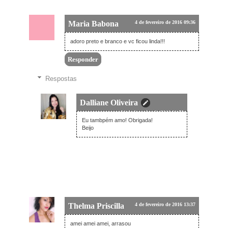
Maria Babona
4 de fevereiro de 2016 09:36
adoro preto e branco e vc ficou linda!!!
Responder
Respostas
Dalliane Oliveira
24 de fevereiro de 2016 01:52
Eu tambpém amo! Obrigada!
Beijo
Thelma Priscilla
4 de fevereiro de 2016 13:37
amei amei amei, arrasou