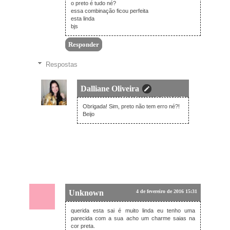
o preto é tudo né?
essa combinação ficou perfeita
esta linda
bjs
Responder
Respostas
Dalliane Oliveira
24 de fevereiro de 2016 01:52
Obrigada! Sim, preto não tem erro né?!
Beijo
Unknown
4 de fevereiro de 2016 15:31
querida esta sai é muito linda eu tenho uma
parecida com a sua acho um charme saias na
cor preta.