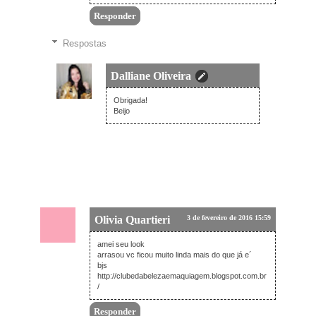
Responder
Respostas
Dalliane Oliveira
3 de fevereiro de 2016 21:00
Obrigada!
Beijo
Olivia Quartieri
3 de fevereiro de 2016 15:59
amei seu look
arrasou vc ficou muito linda mais do que já e´
bjs
http://clubedabelezaemaquiagem.blogspot.com.br
/
Responder