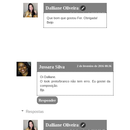
Dalliane Oliveira
3 de fevereiro de 2016 20:39
Que bom que gostou Fer. Obrigada!
Beijo
Jussara Silva
2 de fevereiro de 2016 08:36
Oi Dalliane.
O look preto/branco não tem erro. Eu gostei da
composição.
Bjs
Responder
Respostas
Dalliane Oliveira